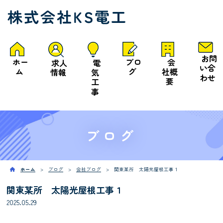
お問
ホー
ブロ
会
求人
電
い合
ム
グ
社概
情報
気
わせ
要
工
事
ブログ
ホーム
ブログ
会社ブログ
関東某所 太陽光屋根工事１
関東某所 太陽光屋根工事１
2025.05.29