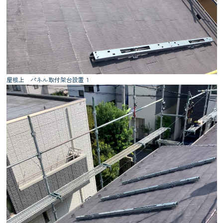
屋根上 パネル取付架台設置１